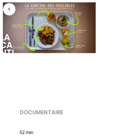
<
LA
CA
NTI
NE
DES
PO
SSI
BLE
S
DOCUMENTAIRE
52 min