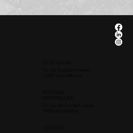
SIÈGE SOCIAL
16, rue Augustin Fresnel
12400 Saint-Affrique
ANTENNE
MONTPELLIER
28, rue des Écoles Laïques
34000 Montpellier
CONTACT